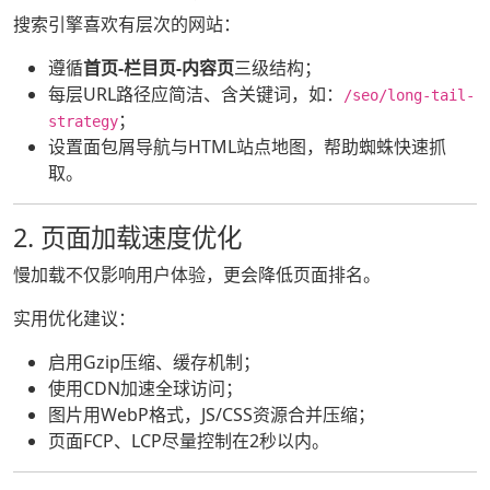
搜索引擎喜欢有层次的网站：
遵循
首页-栏目页-内容页
三级结构；
每层URL路径应简洁、含关键词，如：
/seo/long-tail-
；
strategy
设置面包屑导航与HTML站点地图，帮助蜘蛛快速抓
取。
2. 页面加载速度优化
慢加载不仅影响用户体验，更会降低页面排名。
实用优化建议：
启用Gzip压缩、缓存机制；
使用CDN加速全球访问；
图片用WebP格式，JS/CSS资源合并压缩；
页面FCP、LCP尽量控制在2秒以内。