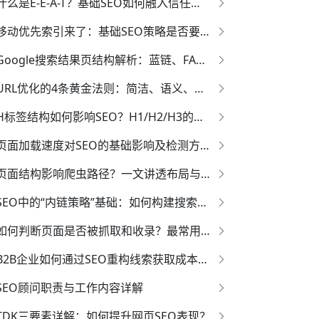
什么是E-E-A-T？基础SEO如何融入信任信号？
移动优先索引来了：基础SEO策略是否要改变？
Google搜索结果页结构解析：蓝链、FAQ、星级、图文片段
URL优化的4条黄金法则：简洁、语义、唯一、规范
H标签结构如何影响SEO？H1/H2/H3的正确用法
页面加载速度对SEO的基础影响及检测方法
页面结构影响爬虫路径？一文讲透布局与抓取顺序的深层逻辑
SEO中的“内链策略”基础：如何构建搜索引擎喜欢的结构图？
如何判断页面是否被抓取和收录？最常用的三种方法
B2B企业如何通过SEO重构线索获取成本结构？
SEO顾问职责与工作内容详解
TDK三要素详解：如何提升网页SEO表现？