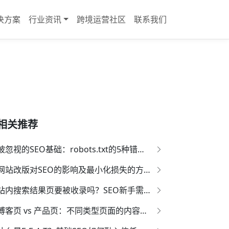
决方案
行业资讯
跨境运营社区
联系我们
相关推荐
被忽视的SEO基础：robots.txt的5种错误配置如何毁掉你的收录
网站改版对SEO的影响及最小化损失的方法
站内搜索结果页要被收录吗？SEO新手需规避的隐性陷阱
博客页 vs 产品页：不同类型页面的内容策略差异