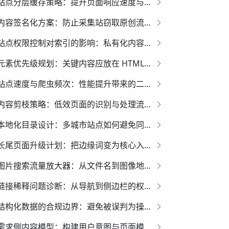
站点分层缓存策略：提升页面响应速度与搜索引擎索引效果的全面指南
内容签名化方案：防止采集站窃取原创流量（完整实务指南）
站点权限控制对索引的影响：私有化内容如何安全展示
元素优先级规划：关键内容应放在 HTML 的哪个位置？
站点速度与爬虫频次：性能提升带来的二次效应
内容剪枝策略：低效页面的识别与处理流程
本地化目录设计：多城市站点如何避免同质化竞争
长尾页面升级计划：把边缘词变为核心入口的战略蓝图
图片搜索流量放大器：从文件名到图像地图的落地方案
链接稀释问题诊断：从导航到侧边栏的权重检视
结构化数据的合规边界：避免被误判为操控结果的权威指南*
需求侧内容模型：构建用户意图与页面模板的战略映射体系