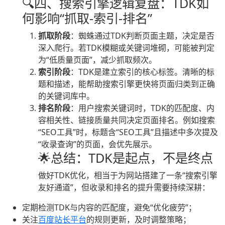
🔍四、搜索引擎逻辑复盘：TDK如
何影响“抓取-索引-排名”
抓取阶段
：蜘蛛通过TDK判断页面主题，决定是否
深入爬行。若TDK模糊或关键词堆砌，可能被判定
为“低质量页面”，减少抓取频次。
索引阶段
：TDK是建立索引的核心标签。清晰的标
题和描述，能帮助搜索引擎更快将页面归类到正确
的关键词库中。
排名阶段
：用户搜索关键词时，TDK的匹配度、内
容相关性、链接质量共同决定页面排名。例如搜索
“SEO工具”时，标题含“SEO工具”且描述中多次提及
“收录查询”的页面，会优先展示。
🌟总结：TDK是起点，不是终点
做好TDK优化，相当于为网站搭建了一条“搜索引擎
友好通道”，但收录和排名的提升需要持续深耕：
定期检测TDK与内容的匹配度，避免“优化疲劳”；
关注
百度站长平台
的规则更新，及时调整策略；