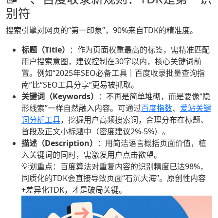
别符
搜索引擎对网页的“第一印象”，90%来自TDK的精准度。
标题（Title）
：作为页面权重最高的标签，需精准匹配
用户搜索意图，建议控制在30字以内，核心关键词前
置。例如“2025年SEO必备工具｜百度收录批量查询指
南”比“SEO工具分享”更易被抓取。
关键词（Keywords）
：不再是简单堆砌，而是要像“隐
形线索”一样自然融入内容。可通过
百度指数
、
爱站关键
词分析工具
，挖掘用户高频搜索词，合理分布在标题、
首段及正文小标题中（密度建议2%-5%）。
描述（Description）
：用简洁语言概括页面价值，植
入关键词的同时，需激发用户点击欲望。
💡划重点：百度算法对重复内容的识别精度已达98%，
同质化的TDK会直接导致页面“石沉大海”。原创性内容
+差异化TDK，才是破局关键。