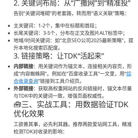
2. 关键词布局：从“广撒网”到“精准投”
告别“关键词堆砌”的老套路，转而用“语义关联”策略：
主关键词：1-2个，集中在标题和首段；
长尾关键词：3-5个，分布在正文及图片ALT标签中；
地域/时间关键词：如“北京SEO公司2025最新策略”，提
升本地化搜索匹配度。
3. 链接策略：让TDK“活起来”
内部链接
：用关键词作为锚文本，连接相关内容页，形
成“内容蜘蛛网”。例如在“百度收录工具”一文里，用“
综
合收录查询
”链接到工具介绍页。
外部链接
：获取高权重网站的反向链接时，锚文本尽量
与TDK中的关键词一致，增强页面权威性。
🧰三、实战工具：用数据验证TDK
优化效果
工欲善其事，必先利其器。推荐两款爱站网工具，精准
检测TDK对收录的影响：