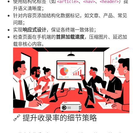
使用结构化标签（如
、
、
）提
<article>
<nav>
<header>
升语义清晰度；
针对内容页添加结构化数据标记，如文章、产品、常见
问题；
实现
响应式设计
，保证各终端一致体验；
检查页面在手机端的
首屏加载速度
，压缩图片、延迟加
载非核心内容。
🔗 提升收录率的细节策略