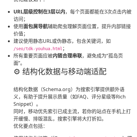
URL层级控制在3层以内
，每个页面都能在3次点击内被
访问；
使用
面包屑导航
辅助爬虫理解页面位置，提升内部链接
价值；
建议使用静态URL或伪静态，包含关键词，如
；
/seo/tdk-youhua.html
所有重要页面应被
内链合理串联
，避免成为“孤岛页
面”。
⚙️ 结构化数据与移动端适配
结构化数据（Schema.org）为搜索引擎提供额外语
义，有助于提升展示质量（如FAQ、评分星级等Rich
Snippet）。
同时，移动优先索引已成主流，若你的站点在手机上打
开缓慢、排版混乱，搜索引擎将大打折扣。
优化要点包括：