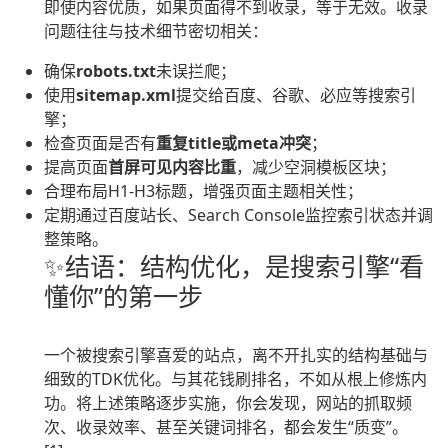
即使内容优质，如果页面得不到收录，等于无效。收录
问题往往与技术细节密切相关：
确保
robots.txt
未误拦爬；
使用
sitemap.xml
提交给百度、谷歌、必应等搜索引
擎；
检查页面是否有
重复title或meta冲突
；
提高页面
首屏可见内容比重
，减少空洞模板区块；
合理布局H1-H3标题，增强页面主题相关性；
定期通过百度站长、Search Console监控索引状态并调
整策略。
✨结语：结构优化，是搜索引擎“看
懂你”的第一步
一个被搜索引擎喜爱的站点，离不开扎实的结构基础与
细致的TDK优化。与其花钱刷排名，不如从根上修炼内
功。将上述策略逐步实施，你会发现，网站的抓取频
次、收录效率、甚至关键词排名，都会发生“质变”。