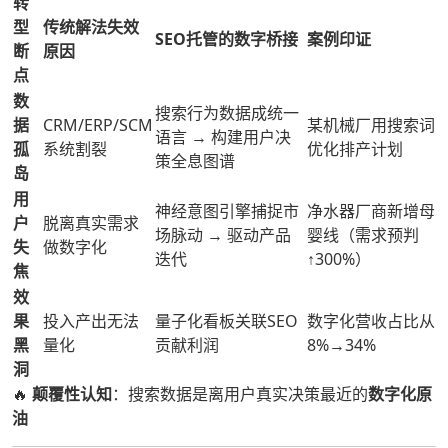
转
型
传统解法失效
SEO托管的数字桥接
案例印证
断
原因
点
数
搜索行为数据成统一
据
CRM/ERP/SCM
某机械厂用搜索词
语言 → 构建用户决
孤
系统割裂
优化排产计划
策全息图谱
岛
用
神经意图引擎捕捉市
净水器厂商新增母
户
脱离真实需求
场脉动 → 驱动产品
婴线（需求预判
失
做数字化
迭代
↑300%）
焦
效
果
投入产出无法
量子化看板关联SEO
数字化营收占比从
黑
量化
贡献利润
8%→34%
洞
🔥
颠覆性认知
：搜索数据是离用户真实决策最近的
数字化原
油