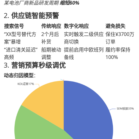
某电池厂商新品研发周期
缩短60%
2.
供应链智能预警
搜索信号
传统响应
数字化响应
避免损失
“XX型号替代方
2个月后
实时触发二级供应
保住¥3700万
案”暴增
补货
商切换
订单
“进口清关延迟”
船期被动
提前启用中欧班列
履约率保持
高频
调整
备线
100%
3.
营销预算秒级调优
动态归因模型
：