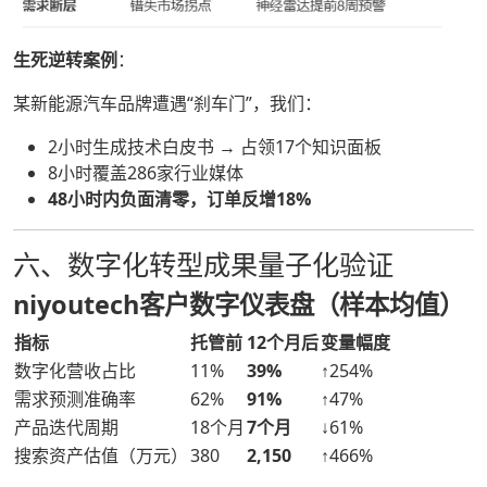
生死逆转案例
：
某新能源汽车品牌遭遇“刹车门”，我们：
2小时生成技术白皮书 → 占领17个知识面板
8小时覆盖286家行业媒体
48小时内负面清零，订单反增18%
六、数字化转型成果量子化验证
niyoutech客户数字仪表盘（样本均值）
指标
托管前
12个月后
变量幅度
数字化营收占比
11%
39%
↑254%
需求预测准确率
62%
91%
↑47%
产品迭代周期
18个月
7个月
↓61%
搜索资产估值（万元）
380
2,150
↑466%