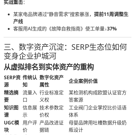
实战重击
：
某家电品牌通过“静音需求”搜索暴涨，
提前11周调整生
产线
客服用AI生成的《故障自救指南》使工单量
↓37%
三、数字资产沉淀：SERP生态位如何
变身企业护城河
从虚拟排名到实体资产的重构
SERP资
传统认
数字化资产
企业案例价值
源
知
属性
精选摘
流量入
行业标准定
某检测机构成欧盟认证官方
要
口
义权
答案源
知识图
信息展
技术参数定
工业阀门企业掌控比价话语
谱
示
价权
体系
UGC模
用户评
产品改进证
母婴品牌用吐槽数据升级奶
块
价
据链
瓶设计