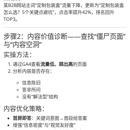
某B2B网站主词“定制包装盒”流量下降，更新为“定制包装盒
怎么选？5个关键点避坑”，点击率提升42%，排名回升
TOP3。
步骤2：内容价值诊断——查找“僵尸页面”
与“内容空洞”
实操方法：
通过GA4查看
流量低、跳出高
的页面
分析内容是否存在：
信息陈旧
答非所问
没有“解法型”结构
内容优化策略：
首屏即答
：关键词意图→首段给答案
增强“信息密度”与“视觉友好度”