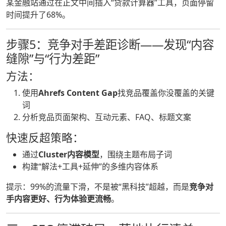
某金融站通过在正文中间插入“贷款计算器”工具，页面停留
时间提升了68%。
步骤5：竞争对手差距诊断——发现“内容
缝隙”与“行为差距”
方法：
使用
Ahrefs Content Gap
找竞品覆盖你没覆盖的关键
词
分析竞品页面架构、互动元素、FAQ、标题文案
快速反超策略：
通过
Cluster内容模型
，围绕主题布局子词
构建“解法+工具+延伸”的多维内容体系
提示：99%的流量下滑，不是被“黑科技”超越，而是
竞争对
手内容更好、行为体验更流畅
。