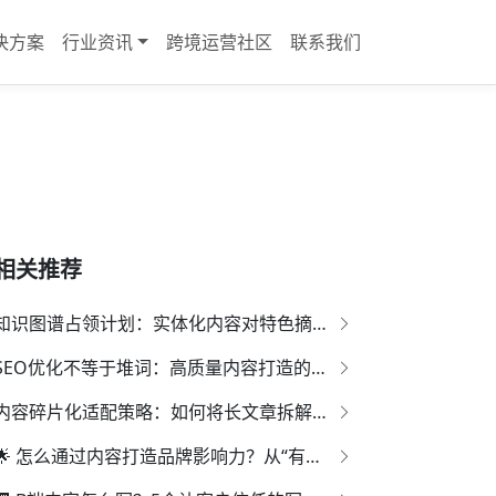
决方案
行业资讯
跨境运营社区
联系我们
相关推荐
知识图谱占领计划：实体化内容对特色摘要的捕获率研究
SEO优化不等于堆词：高质量内容打造的六大误区与正解
内容碎片化适配策略：如何将长文章拆解为高权重"知识单元"？
🌟 怎么通过内容打造品牌影响力？从“有用”到“记住你”的路径