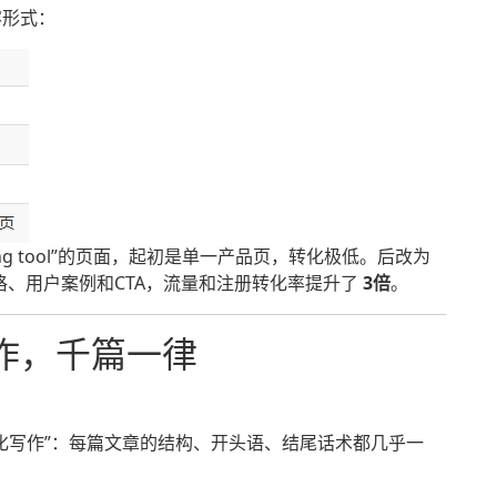
容形式：
keting tool”的页面，起初是单一产品页，转化极低。后改为
格、用户案例和CTA，流量和注册转化率提升了
3倍
。
作，千篇一律
化写作”：每篇文章的结构、开头语、结尾话术都几乎一