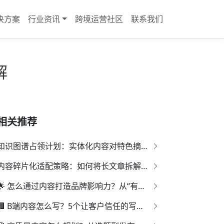
决方案
行业资讯
跨境运营社区
联系我们
解
相关推荐
知识图谱占领计划：实体化内容对特色摘要的捕获率研究
内容碎片化适配策略：如何将长文章拆解为高权重"知识单元"？
🌟 怎么通过内容打造品牌影响力？从“有用”到“记住你”的路径
🏢 B端内容怎么写？5个让客户信任的写作原则