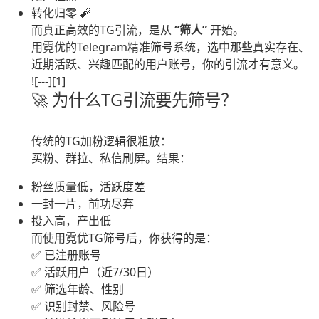
转化归零 🧨
而真正高效的TG引流，是从
“筛人”
开始。
用霓优的Telegram精准筛号系统，选中那些真实存在、
近期活跃、兴趣匹配的用户账号，你的引流才有意义。
![---][1]
🚀 为什么TG引流要先筛号？
传统的TG加粉逻辑很粗放：
买粉、群拉、私信刷屏。结果：
粉丝质量低，活跃度差
一封一片，前功尽弃
投入高，产出低
而使用霓优TG筛号后，你获得的是：
✅ 已注册账号
✅ 活跃用户（近7/30日）
✅ 筛选年龄、性别
✅ 识别封禁、风险号