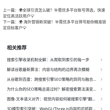
上一篇：🌍全球引流怎么破？🎯霓优多平台账号筛选，快速
定位高活跃用户💡
下一篇：🌍 海外营销新突破！🎯霓优多平台筛号助你精准锁
定目标客户💡
相关推荐
搜索引擎收录机制全解：从爬取到索引的每一步
解读谷歌最新算法：内容与结构的边界再次模糊
从谷歌到百度：跨搜索引擎SEO策略的异同与融合方法
为什么你的SEO策略总是过时？解密搜索算法演变背后的趋势
图像-文本语义对齐：视觉内容如何被搜索引擎“翻译”为排名信号？
3D模型索引突破：WebGL/Three.js内容的可抓取性与权重分配模型