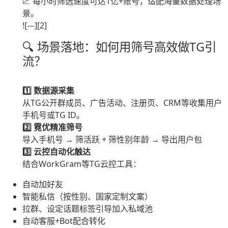
📈 每小时筛选速度可达1亿+账号，适配海量数据处理场
景。
![---][2]
🔍 场景落地：如何用筛号高效做TG引
流？
1️⃣ 数据源采集
从TG公开群成员、广告活动、注册页、CRM等收集用户
手机号或TG ID。
2️⃣ 霓优精准筛号
导入手机号 → 筛活跃 + 筛性别年龄 → 导出用户包
3️⃣ 云控自动化触达
结合WorkGram等TG云控工具：
自动加好友
智能私信（按性别、国家定制文案）
拉群、设定话题标签引导加入私域池
自动客服+Bot配合转化