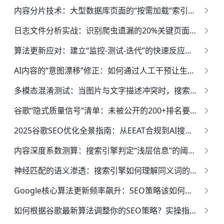
内容分片技术：大型数据库页面的“按需加载”索引优化方案
日志文件分析实战：识别爬虫遗漏的20%关键页面的修复流程
算法更新应对：建立“监控-测试-迭代”的快速反应机制与历史案例库
AI内容的“意图漂移”修正：如何通过人工干预让生成内容匹配真实搜索需求？
多模态混淆测试：当图片与文字描述冲突时，搜索引擎的最终裁决逻辑
谷歌“隐式质量信号”清单：未被公开的200+排名要素溯源
2025谷歌SEO优化全景指南：从EEAT合规到AI搜索重构的实战策略
内容深度系数测算：搜索引擎判定“浅层信息”的阈值公式
神经匹配的语义渗透：搜索引擎如何理解同义词的“非等价替换”？
Google核心算法更新频率飙升：SEO策略该如何快速迭代？
如何根据谷歌最新算法调整你的SEO策略？实操指南与案例解析