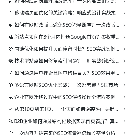
🔗 如何构建高质量外链资源库？一次内容营销引流实操记录
📱 移动端页面优化的关键策略：响应式设计实战案例详解
🧩 如何在网站改版后避免SEO流量断崖？一次改版流程全记录
🚀 新站点如何在3个月内打通Google首页？零权重起步案例分析
🎯 内链优化如何提升页面停留时长？SEO实战案例分享
🛠 技术型站点如何修复索引问题？一则实战诊断案例解析
💡 如何通过用户搜索意图重构栏目页？SEO效果翻倍的案例
🎯 多语言网站SEO优化实战：一次部署覆盖5国市场
🧱 企业官网迁移过程中的SEO保权操作全流程案例
📈 从第10页到第1页：一个页面如何逆袭热门关键词排名
🔍 B2B企业如何通过结构化数据实现首页霸屏？真实案例复盘
🚀 一次内容升级带来的SEO流量翻倍增长案例分析