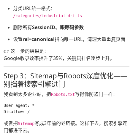
分类URL统一格式：
/categories/industrial-drills
删除所有
SessionID、跟踪码参数
设置
rel=canonical
指向唯一URL，清理大量重复页面
👉 这一步的结果是：
Google收录效率提升了35%，关键词排名逐步上升。
Step 3：Sitemap与Robots深度优化——
别挡着搜索引擎进门
我看到太多企业站，把
写得像防盗门一样：
Robots.txt
User-agent: *

Disallow: /
或者把
写成3年前的老链接。这样下去，搜索引擎连
Sitemap
门都进不去。