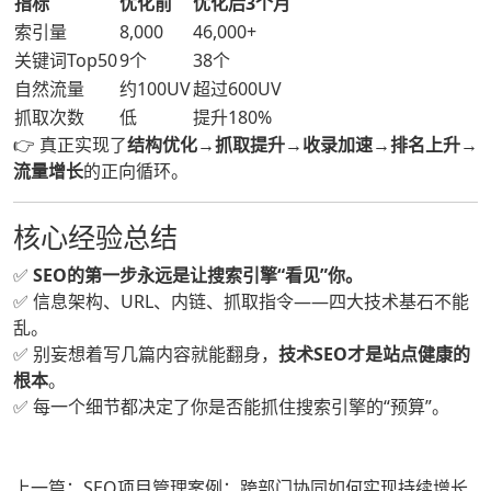
指标
优化前
优化后3个月
索引量
8,000
46,000+
关键词Top50
9个
38个
自然流量
约100UV
超过600UV
抓取次数
低
提升180%
👉 真正实现了
结构优化→抓取提升→收录加速→排名上升→
流量增长
的正向循环。
核心经验总结
✅
SEO的第一步永远是让搜索引擎“看见”你。
✅ 信息架构、URL、内链、抓取指令——四大技术基石不能
乱。
✅ 别妄想着写几篇内容就能翻身，
技术SEO才是站点健康的
根本
。
✅ 每一个细节都决定了你是否能抓住搜索引擎的“预算”。
上一篇：SEO项目管理案例：跨部门协同如何实现持续增长