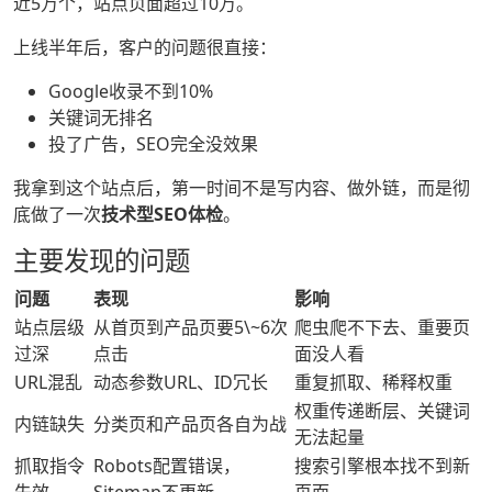
近5万个，站点页面超过10万。
上线半年后，客户的问题很直接：
Google收录不到10%
关键词无排名
投了广告，SEO完全没效果
我拿到这个站点后，第一时间不是写内容、做外链，而是彻
底做了一次
技术型SEO体检
。
主要发现的问题
问题
表现
影响
站点层级
从首页到产品页要5\~6次
爬虫爬不下去、重要页
过深
点击
面没人看
URL混乱
动态参数URL、ID冗长
重复抓取、稀释权重
权重传递断层、关键词
内链缺失
分类页和产品页各自为战
无法起量
抓取指令
Robots配置错误，
搜索引擎根本找不到新
失效
Sitemap不更新
页面