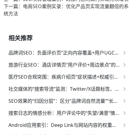
下一篇：电商SEO案例实录：优化产品页实现流量翻倍的系
统方法
相关推荐
品牌词SEO：负面评价页“正向内容覆盖+用户UGC引导”的口碑修复技巧
旅游行业SEO：酒店详情页“用户评价+周边景点”的本地化流量收割策略
医疗SEO合规突围：疾病介绍页“症状描述+权威引用”的免惩罚内容模板
社交媒体的“搜索导流”监测：Twitter/X话题标签、Reddit讨论对搜索结果的“话题热度”加权
SEO效果的“归因分层”：区分“品牌词自然流量”“长尾词转化流量”“零点击搜索价值”的贡献占比
搜索日志的情感分析：用户评论中的“失望/满意”情绪对页面排名的隐性影响权重
Android应用索引：Deep Link与网站内容的权重共享机制